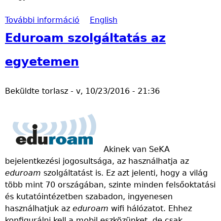
n
a
További információ
k
l
A
English
a
l
S
Eduroam szolgáltatás az
t
g
e
á
a
K
egyetemen
r
t
A
s
ó
-
Beküldte
torlasz
-
v, 10/23/2016 - 21:36
a
k
a
k
t
z
n
e
o
a
e
n
k
n
o
Akinek van SeKA
t
d
s
bejelentkezési jogosultsága, az használhatja az
a
ő
í
eduroam
szolgáltatást is. Ez azt jelenti, hogy a világ
r
i
t
több mint 70 országában, szinte minden felsőoktatási
t
t
ó
és kutatóintézetben szabadon, ingyenesen
a
a
r
használhatjuk az
eduroam
wifi hálózatot. Ehhez
l
r
e
konfigurálni kell a mobil eszközünket, de csak