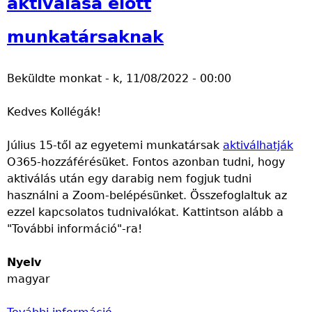
aktiválása előtt
é
r
s
munkatársaknak
e
Beküldte
monkat
-
k, 11/08/2022 - 00:00
s
Kedves Kollégák!
é
Július 15-től az egyetemi munkatársak
aktiválhatják
s
O365-hozzáférésüket. Fontos azonban tudni, hogy
aktiválás után egy darabig nem fogjuk tudni
ű
használni a Zoom-belépésünket. Összefoglaltuk az
ezzel kapcsolatos tudnivalókat. Kattintson alább a
r
"További információ"-ra!
l
Nyelv
magyar
a