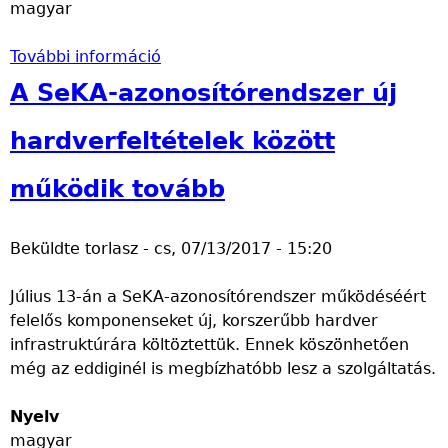
magyar
6
5
További információ
a
A
k
2
A SeKA-azonosítórendszer új
t
0
i
2
hardverfeltételek között
v
0
á
u
működik tovább
l
t
á
á
Beküldte
torlasz
-
cs, 07/13/2017 - 15:20
s
n
a
f
Július 13-án a SeKA-azonosítórendszer működéséért
e
e
felelős komponenseket új, korszerűbb hardver
l
l
infrastruktúrára költöztettük. Ennek köszönhetően
ő
v
még az eddiginél is megbízhatóbb lesz a szolgáltatás.
t
e
t
t
Nyelv
m
t
magyar
u
h