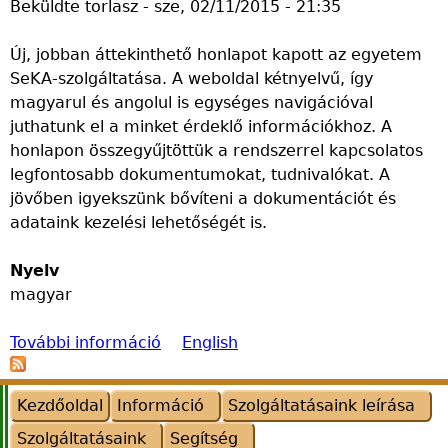
Beküldte
torlasz
-
sze, 02/11/2015 - 21:35
n
t
á
b
l
Új, jobban áttekinthető honlapot kapott az egyetem
á
t
SeKA-szolgáltatása. A weboldal kétnyelvű, így
z
a
magyarul és angolul is egységes navigációval
i
t
juthatunk el a minket érdeklő információkhoz. A
s
á
honlapon összegyűjtöttük a rendszerrel kapcsolatos
k
s
legfontosabb dokumentumokat, tudnivalókat. A
e
:
jövőben igyekszünk bővíteni a dokumentációt és
z
a
adataink kezelési lehetőségét is.
e
z
l
A
Nyelv
ő
k
magyar
f
a
e
d
További információ
l
é
Ú
English
ü
m
j
l
i
w
Kezdőoldal
Információ
Szolgáltatásaink leírása
e
a
e
t
i
b
Szolgáltatásaink
Segítség