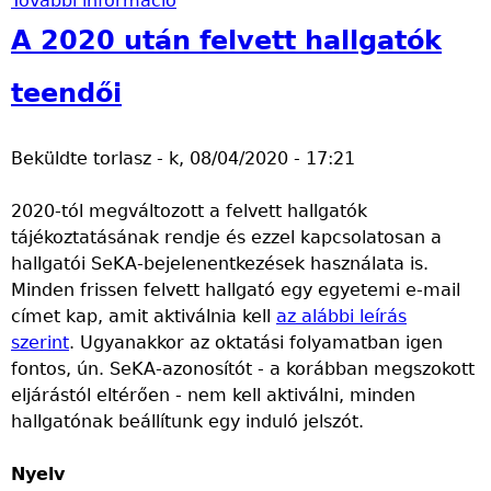
További információ
T
p
e
A 2020 után felvett hallgatók
e
n
teendői
d
ő
Beküldte
torlasz
-
k, 08/04/2020 - 17:21
k
a
2020-tól megváltozott a felvett hallgatók
Z
tájékoztatásának rendje és ezzel kapcsolatosan a
o
hallgatói SeKA-bejelenentkezések használata is.
o
Minden frissen felvett hallgató egy egyetemi e-mail
m
címet kap, amit aktiválnia kell
b
az alábbi leírás
szerint
. Ugyanakkor az oktatási folyamatban igen
a
fontos, ún. SeKA-azonosítót - a korábban megszokott
n
eljárástól eltérően - nem kell aktiválni, minden
a
hallgatónak beállítunk egy induló jelszót.
z
O
Nyelv
3