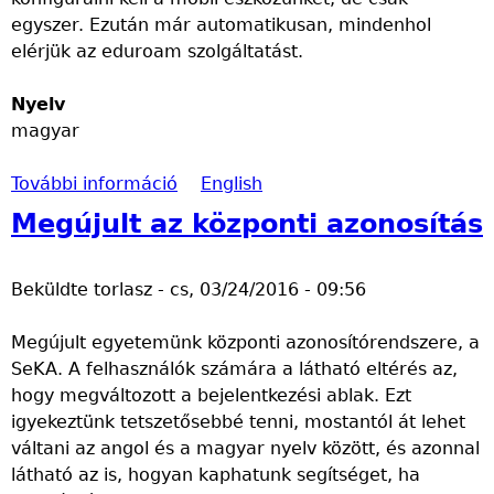
o
t
n
egyszer. Ezután már automatikusan, mindenhol
m
a
d
elérjük az eduroam szolgáltatást.
m
l
s
a
o
z
Nyelv
l
m
e
magyar
k
m
r
a
a
ú
További információ
E
English
p
l
j
d
c
k
h
Megújult az központi azonosítás
u
s
a
a
r
o
p
r
Beküldte
torlasz
-
cs, 03/24/2016 - 09:56
o
l
c
d
a
a
s
v
Megújult egyetemünk központi azonosítórendszere, a
m
t
o
e
SeKA. A felhasználók számára a látható eltérés az,
s
o
l
r
hogy megváltozott a bejelentkezési ablak. Ezt
z
s
a
f
igyekeztünk tetszetősebbé tenni, mostantól át lehet
o
a
t
e
váltani az angol és a magyar nyelv között, és azonnal
l
n
o
l
látható az is, hogyan kaphatunk segítséget, ha
g
s
t