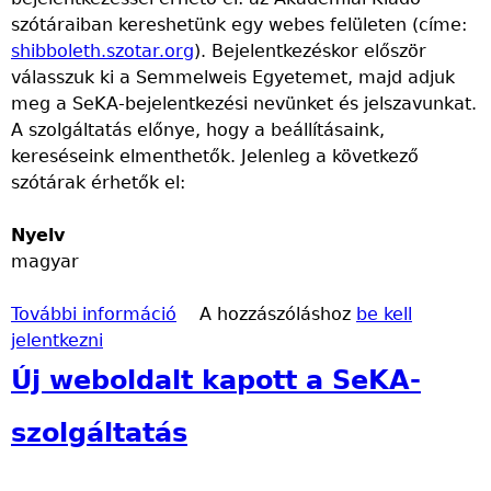
a
szótáraiban kereshetünk egy webes felületen (címe:
o
l
z
p
shibboleth.szotar.org
s
o
é
). Bejelentkezéskor először
c
válasszuk ki a Semmelweis Egyetemet, majd adjuk
a
m
s
s
meg a SeKA-bejelentkezési nevünket és jelszavunkat.
n
m
a
o
A szolgáltatás előnye, hogy a beállításaink,
a
z
l
kereséseink elmenthetők. Jelenleg a következő
l
E
a
szótárak érhetők el:
k
x
t
a
c
o
Nyelv
p
e
s
magyar
c
l
a
s
l
n
További információ
o
e
Ú
A hozzászóláshoz
be kell
jelentkezni
l
n
j
a
c
s
Új weboldalt kapott a SeKA-
t
e
z
o
a
o
szolgáltatás
s
d
l
a
a
g