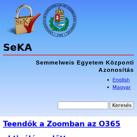
Jump to navigation
SeKA
Semmelweis Egyetem Központi
Azonosítás
English
Magyar
K
e
K
r
Teendők a Zoomban az O365
e
e
s