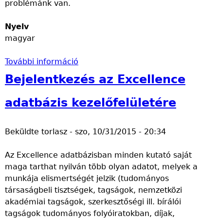
problémánk van.
á
a
é
l
n
t
Nyelv
t
e
magyar
a
l
t
e
További információ
á
M
k
s
e
k
Bejelentkezés az Excellence
a
g
ö
z
ú
z
adatbázis kezelőfelületére
e
j
ö
g
u
t
Beküldte
torlasz
-
szo, 10/31/2015 - 20:34
y
l
t
e
t
m
Az Excellence adatbázisban minden kutató saját
t
a
ű
maga tarthat nyilván több olyan adatot, melyek a
e
z
k
munkája elismertségét jelzik (tudományos
m
k
ö
társaságbeli tisztségek, tagságok, nemzetközi
e
ö
d
akadémiai tagságok, szerkesztőségi ill. bírálói
n
z
i
tagságok tudományos folyóiratokban, díjak,
t
p
k