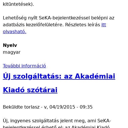
kitüntetések).
a
o
t
r
n
o
Lehetőség nyílt SeKA-bejelentkezéssel belépni az
t
t
v
adatbázis kezelőfelületére. Részletes leírás
a
i
itt
á
olvasható.
l
a
b
o
z
b
Nyelv
m
o
t
magyar
m
n
a
a
o
r
További információ
l
s
B
t
k
í
e
a
Új szolgáltatás: az Akadémiai
a
t
j
l
p
á
e
o
Kiadó szótárai
c
s
l
m
s
t
e
m
Beküldte
torlasz
-
v, 04/19/2015 - 09:35
o
a
n
a
l
r
t
l
Új, ingyenes szolgáltatás jelent meg, ami SeKA-
a
t
k
k
bejelentkezéssel érhető el: az Akadémiai Kiadó
t
a
e